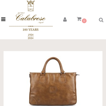
Open menu
0