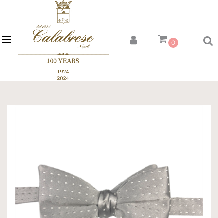
Open menu
0