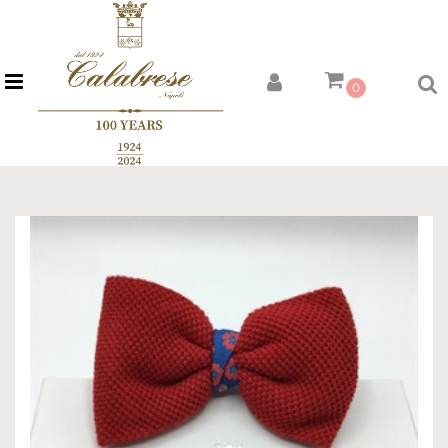
Open menu
0