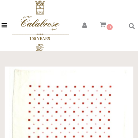
Open menu
0