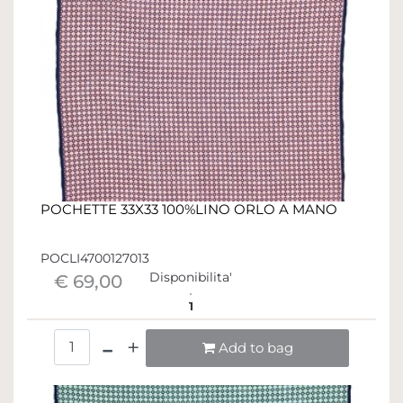
POCHETTE 33X33 100%LINO ORLO A MANO
POCLI4700127013
Disponibilita'
€ 69,00
1
Quantità
Add to bag