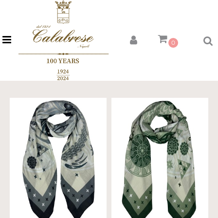
Open menu
0