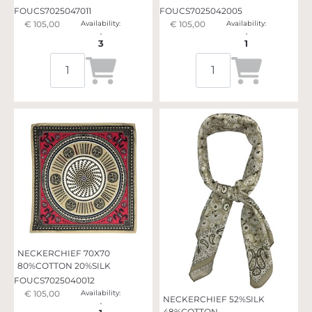
FOUCS7025047011
FOUCS7025042005
€ 105,00
Availability:
€ 105,00
Availability:
3
1
Quantità
Quantità
NECKERCHIEF 70X70
80%COTTON 20%SILK
FOUCS7025040012
€ 105,00
Availability:
NECKERCHIEF 52%SILK
48%COTTON