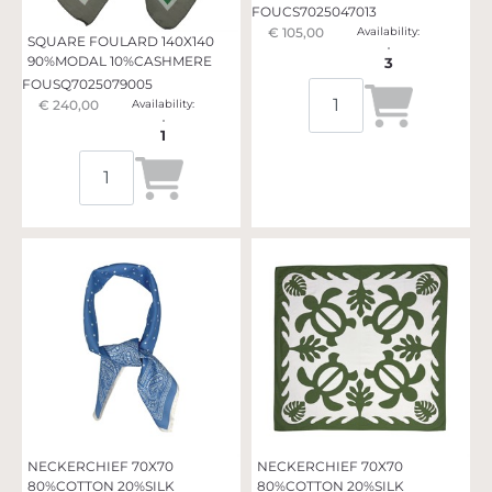
FOUCS7025047013
€ 105,00
Availability:
SQUARE FOULARD 140X140
90%MODAL 10%CASHMERE
3
FOUSQ7025079005
Quantità
€ 240,00
Availability:
1
Quantità
NECKERCHIEF 70X70
NECKERCHIEF 70X70
80%COTTON 20%SILK
80%COTTON 20%SILK