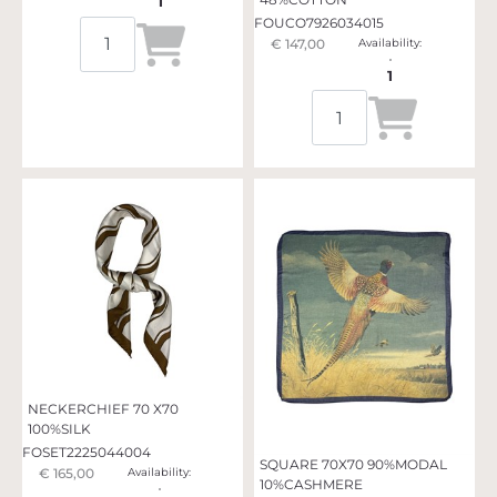
1
FOUCO7926034015
Quantità
€ 147,00
Availability:
1
Quantità
NECKERCHIEF 70 X70
100%SILK
FOSET2225044004
SQUARE 70X70 90%MODAL
€ 165,00
Availability:
10%CASHMERE