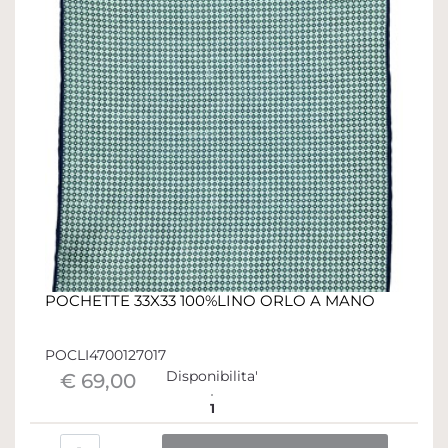
POCHETTE 33X33 100%LINO ORLO A MANO
POCLI4700127017
Disponibilita'
€ 69,00
1
Quantità