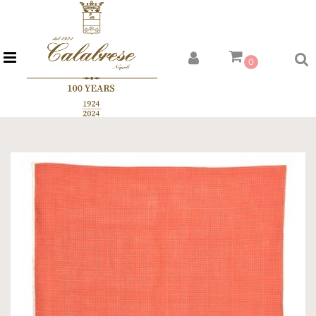
Open menu
0