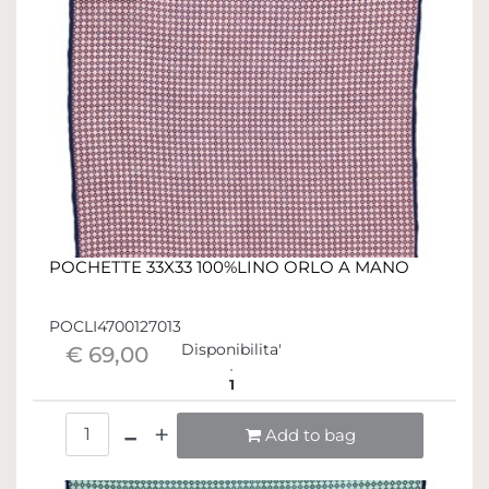
POCHETTE 33X33 100%LINO ORLO A MANO
POCLI4700127013
Disponibilita'
€ 69,00
1
Quantità
Add to bag