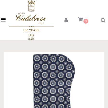
Open menu
0