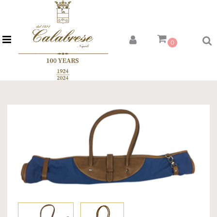
Open menu
0