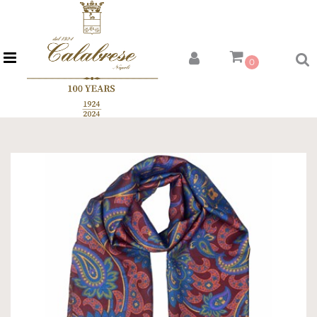
Open menu
0