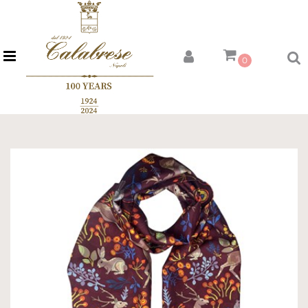
Open menu
0