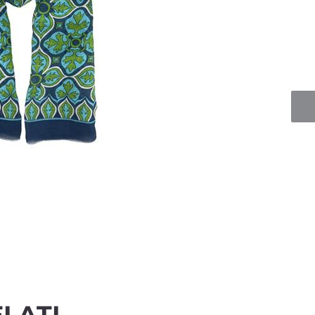
Quan
LATI