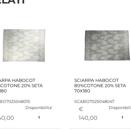
ARPA HABOCOT
SCIARPA HABOCOT
COTONE 20% SETA
80%COTONE 20% SETA
180
70X180
BO7025048015
SCABO7025048047
Disponibilita'
Disponibili
€
40,00
140,00
1
1