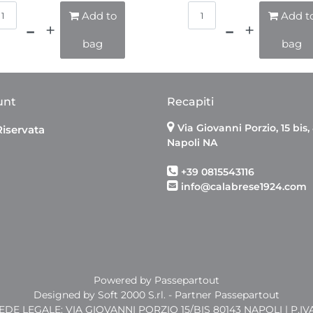
Quantità
Quantità
Add to
Add t
bag
bag
unt
Recapiti
Via Giovanni Porzio, 15 bis,
Riservata
Napoli NA
+39 0815543116
info@calabrese1924.com
Powered by
Passepartout
Designed by Soft 2000 S.rl. - Partner Passepartout
SEDE LEGALE: VIA GIOVANNI PORZIO 15/BIS 80143 NAPOLI | P.IV