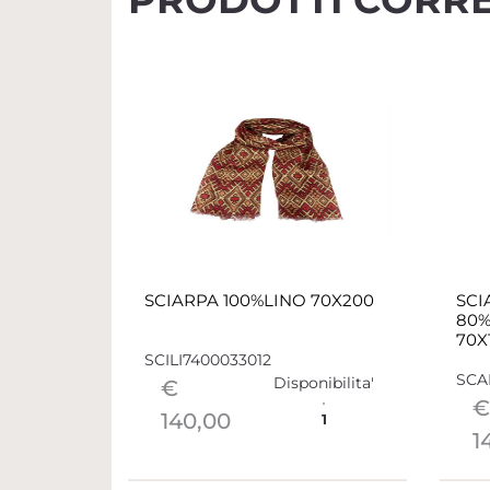
SCIARPA 100%LINO 70X200
SCI
80%
70X
SCILI7400033012
SCA
Disponibilita'
€
€
140,00
1
1