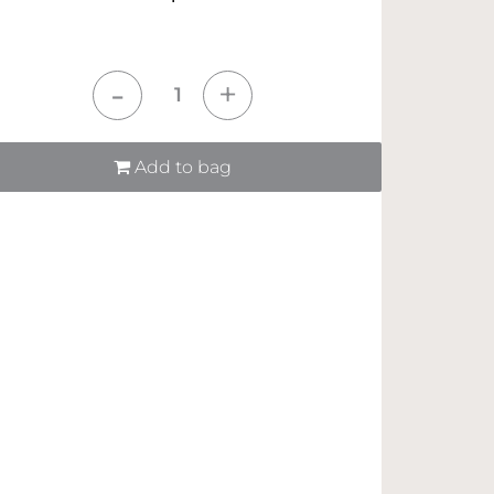
tità
Add to bag