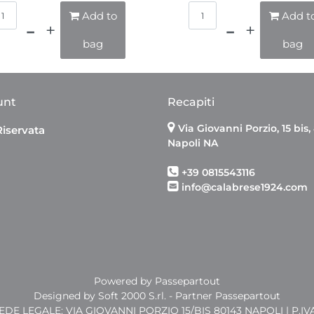
Quantità
Quantità
Add to
Add t
bag
bag
unt
Recapiti
Via Giovanni Porzio, 15 bis,
Riservata
Napoli NA
+39 0815543116
info@calabrese1924.com
Powered by
Passepartout
Designed by Soft 2000 S.rl. - Partner Passepartout
SEDE LEGALE: VIA GIOVANNI PORZIO 15/BIS 80143 NAPOLI | P.IV