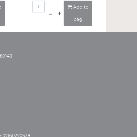
Quantità
o
Add to
bag
 80143
A 07160270638