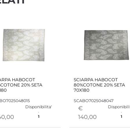
ARPA HABOCOT
SCIARPA HABOCOT
COTONE 20% SETA
80%COTONE 20% SETA
180
70X180
BO7025048015
SCABO7025048047
Disponibilita'
Disponibili
€
40,00
140,00
1
1