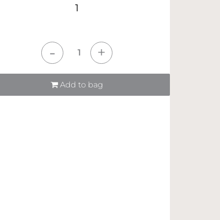
1
tità
Add to bag