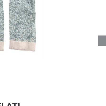
Quan
LATI