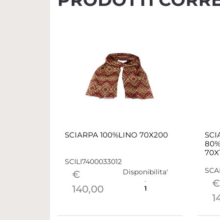
SCIARPA 100%LINO 70X200
SCI
80%
70X
SCILI7400033012
SCA
Disponibilita'
€
€
140,00
1
1