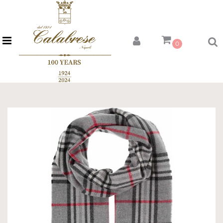
Open menu
0