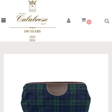
Open menu
0