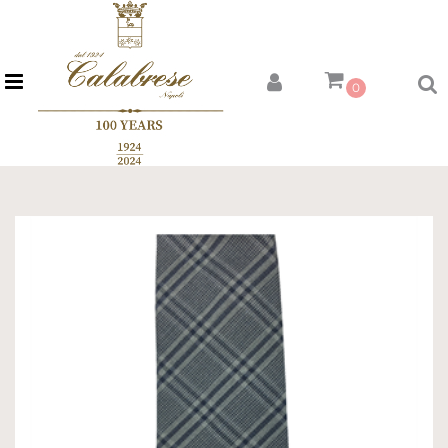
Open menu
0