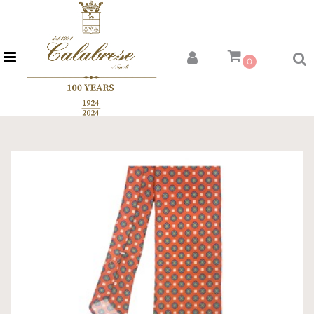
Open menu
0