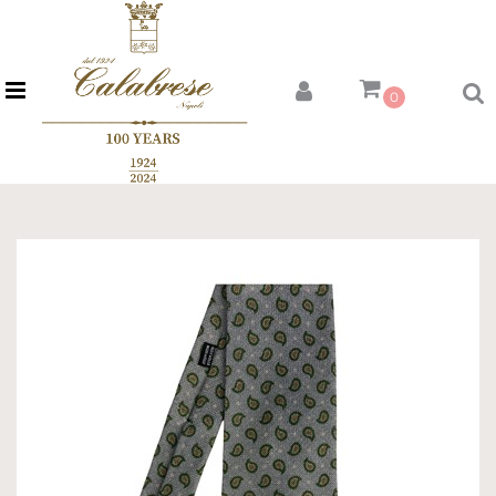
Open menu
0