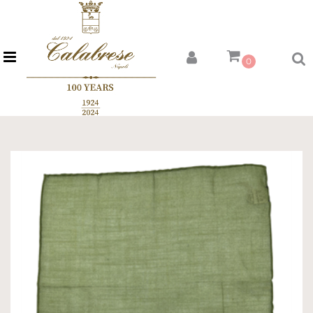
Open menu
0