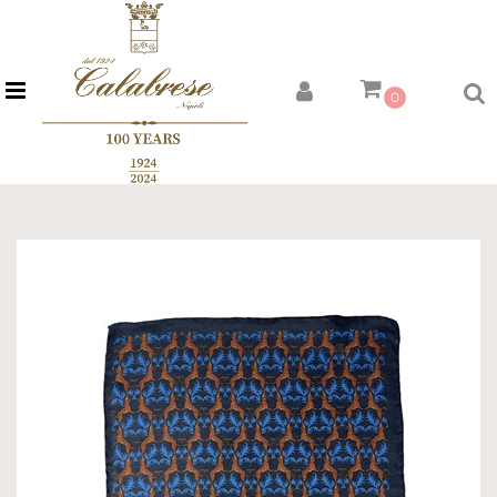
Open menu
0