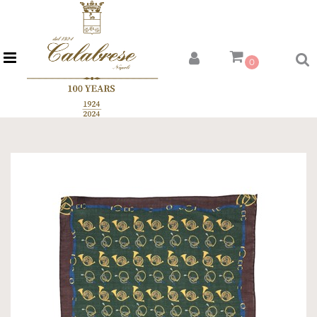
Open menu
0