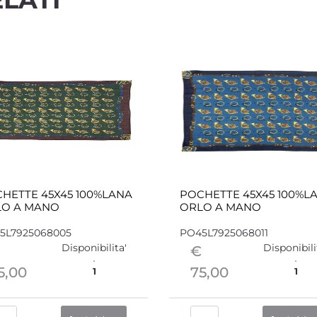
HETTE 45X45 100%LANA
POCHETTE 45X45 100%L
LO A MANO
ORLO A MANO
5L7925068005
PO45L7925068011
Disponibilita'
Disponibili
€
5,00
75,00
1
1
Quantità
Quantità