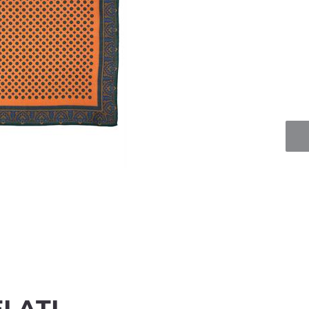
Quan
LATI