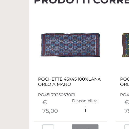
POCHETTE 45X45 100%LANA
POC
ORLO A MANO
OR
PO45L7925067001
PO4
Disponibilita'
€
€
75,00
7
1
Quantità