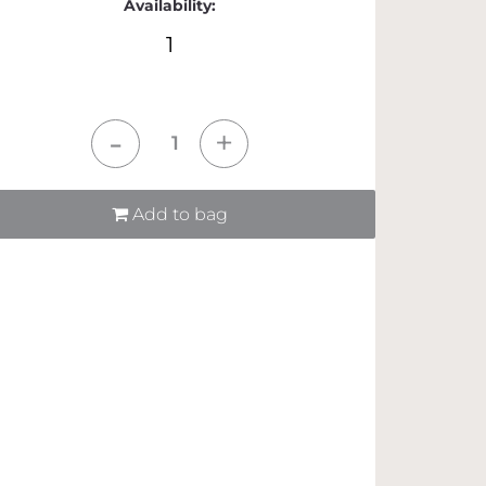
Availability:
1
tità
Add to bag