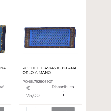
ANA
POCHETTE 45X45 100%LANA
ORLO A MANO
PO45L7925069011
ta'
Disponibilita'
€
75,00
1
Quantità