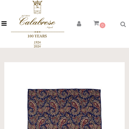
Open menu
0