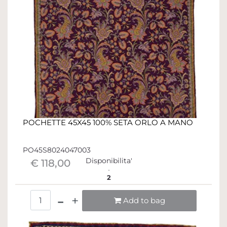
POCHETTE 45X45 100% SETA ORLO A MANO
PO45S8024047003
Disponibilita'
€ 118,00
2
Quantità
Add to bag