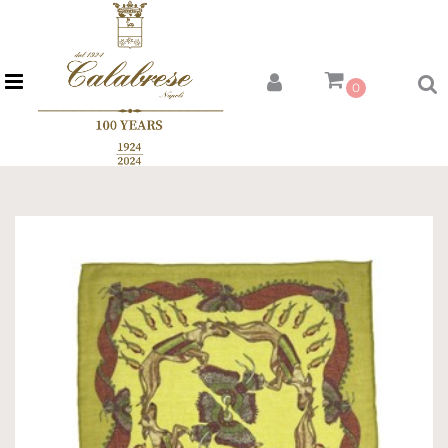
Open menu
0