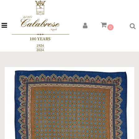
Open menu
0