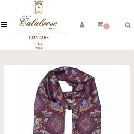
Open menu
0