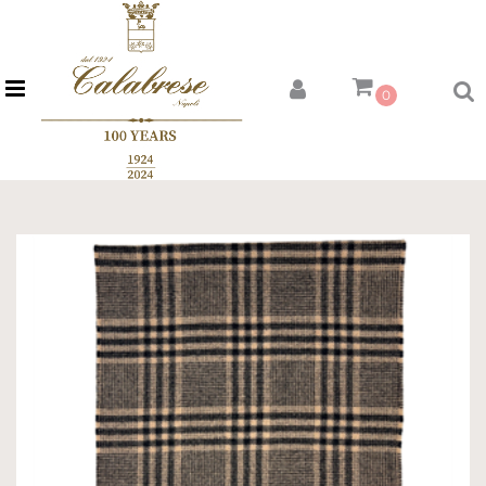
Open menu
0